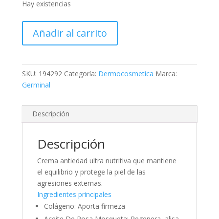
Hay existencias
GERMINAL
Añadir al carrito
INTENSITIVE
ANTIEDAD
GLOBAL
50
SKU:
194292
Categoría:
Dermocosmetica
Marca:
ML
Germinal
cantidad
Descripción
Descripción
Crema antiedad ultra nutritiva que mantiene
el equilibrio y protege la piel de las
agresiones externas.
Ingredientes principales
Colágeno: Aporta firmeza
Aceite De Rosa Mosqueta: Regenera, alisa