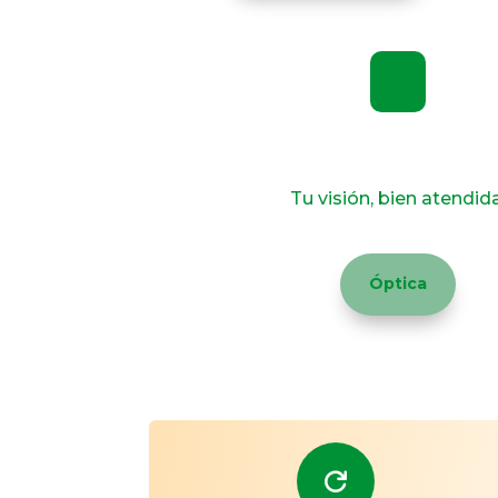
Visit a Clinic Near Yo
Tu visión, bien atendida
Óptica
