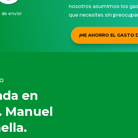
nosotros asumimos los gast
s de envío!
que necesites sin preocupar
¡ME AHORRO EL GASTO D
RO
ada en
o. Manuel
ella.