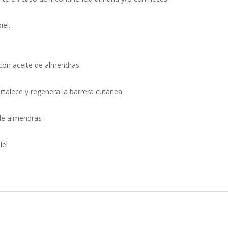
iel.
 con aceite de almendras.
rtalece y regenera la barrera cutánea
e de almendras
iel