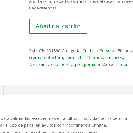
aportarle humedad y estimular sus defensas naturales
Hay existencias
LINDOR
A
Añadir al carrito
CREMA
l
PROTECTORA
t
CON
e
OXIDO
r
SKU:
CN 151396
Categoría:
Cuidado Personal
Etiqueta
DE
n
crema protectora
,
dermatitis
,
Dermocosmeticos
,
ZINC
a
Natusan
,
oxico de zinc
,
piel
,
pomada
Marca:
Lindor
cantidad
t
i
v
e
:
para calmar las escoceduras en adultos producidas por la pérdida
por el uso de pañal en adultos con incontinencia urinaria.
te en caso de incontinencia urinaria y/o con heces.