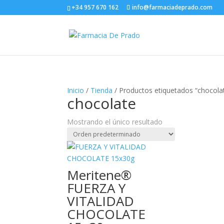
+34 957 670 162
info@farmaciadeprado.com
Inicio
/
Tienda
/ Productos etiquetados “chocola
chocolate
Mostrando el único resultado
Meritene®
FUERZA Y
VITALIDAD
CHOCOLATE